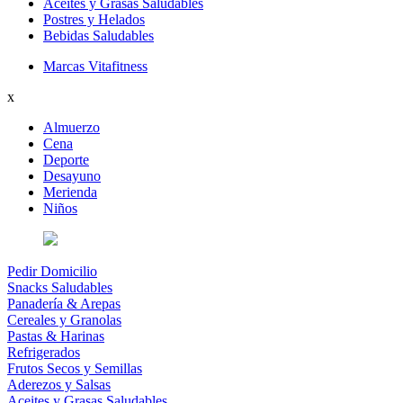
Aceites y Grasas Saludables
Postres y Helados
Bebidas Saludables
Marcas Vitafitness
x
Almuerzo
Cena
Deporte
Desayuno
Merienda
Niños
Pedir Domicilio
Snacks Saludables
Panadería & Arepas
Cereales y Granolas
Pastas & Harinas
Refrigerados
Frutos Secos y Semillas
Aderezos y Salsas
Aceites y Grasas Saludables