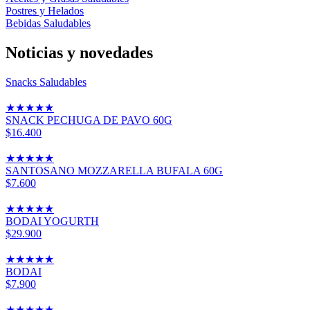
Postres y Helados
Bebidas Saludables
Noticias y novedades
Snacks Saludables
★
★
★
★
★
SNACK PECHUGA DE PAVO 60G
$16.400
★
★
★
★
★
SANTOSANO MOZZARELLA BUFALA 60G
$7.600
★
★
★
★
★
BODAI YOGURTH
$29.900
★
★
★
★
★
BODAI
$7.900
★
★
★
★
★