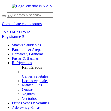
Comunícate con nosotros
+57 314 7312512
Registrarme
0
Snacks Saludables
Panadería & Arepas
Cereales y Granolas
Pastas & Harinas
Refrigerados
Refrigerados
Carnes vegetales
Leches vegetales
Mantequillas
Quesos
Yogures
Ver todos
Frutos Secos y Semillas
Aderezos y Salsas