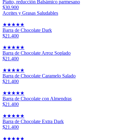
Piatto, reducción Balsámico parmesano
$30.900
Aceites y Grasas Saludables
★
★
★
★
★
Barra de Chocolate Dark
$21.400
★
★
★
★
★
Barra de Chocolate Arroz Soplado
$21.400
★
★
★
★
★
Barra de Chocolate Caramelo Salado
$21.400
★
★
★
★
★
Barra de Chocolate con Almendras
$21.400
★
★
★
★
★
Barra de Chocolate Extra Dark
$21.400
★
★
★
★
★