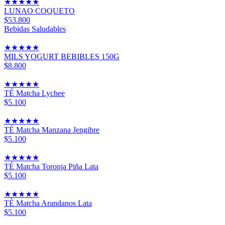
★
★
★
★
★
LUNAO COQUETO
$53.800
Bebidas Saludables
★
★
★
★
★
MILS YOGURT BEBIBLES 150G
$8.800
★
★
★
★
★
TÉ Matcha Lychee
$5.100
★
★
★
★
★
TÉ Matcha Manzana Jengibre
$5.100
★
★
★
★
★
TÉ Matcha Toronja Piña Lata
$5.100
★
★
★
★
★
TÉ Matcha Arandanos Lata
$5.100