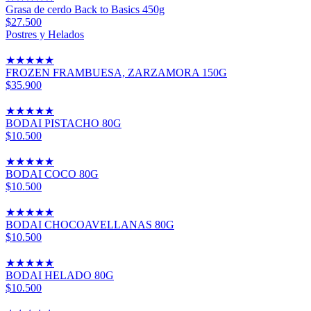
Grasa de cerdo Back to Basics 450g
$27.500
Postres y Helados
★
★
★
★
★
FROZEN FRAMBUESA, ZARZAMORA 150G
$35.900
★
★
★
★
★
BODAI PISTACHO 80G
$10.500
★
★
★
★
★
BODAI COCO 80G
$10.500
★
★
★
★
★
BODAI CHOCOAVELLANAS 80G
$10.500
★
★
★
★
★
BODAI HELADO 80G
$10.500