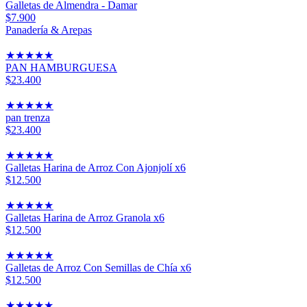
Galletas de Almendra - Damar
$7.900
Panadería & Arepas
★
★
★
★
★
PAN HAMBURGUESA
$23.400
★
★
★
★
★
pan trenza
$23.400
★
★
★
★
★
Galletas Harina de Arroz Con Ajonjolí x6
$12.500
★
★
★
★
★
Galletas Harina de Arroz Granola x6
$12.500
★
★
★
★
★
Galletas de Arroz Con Semillas de Chía x6
$12.500
★
★
★
★
★