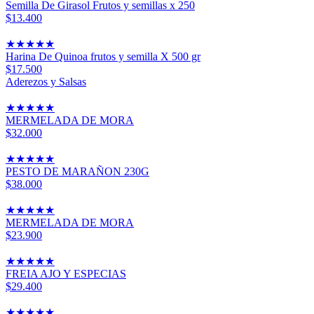
Semilla De Girasol Frutos y semillas x 250
$13.400
★
★
★
★
★
Harina De Quinoa frutos y semilla X 500 gr
$17.500
Aderezos y Salsas
★
★
★
★
★
MERMELADA DE MORA
$32.000
★
★
★
★
★
PESTO DE MARAÑON 230G
$38.000
★
★
★
★
★
MERMELADA DE MORA
$23.900
★
★
★
★
★
FREIA AJO Y ESPECIAS
$29.400
★
★
★
★
★