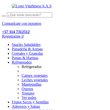
Comunícate con nosotros
+57 314 7312512
Registrarme
0
Snacks Saludables
Panadería & Arepas
Cereales y Granolas
Pastas & Harinas
Refrigerados
Refrigerados
Carnes vegetales
Leches vegetales
Mantequillas
Quesos
Yogures
Ver todos
Frutos Secos y Semillas
Aderezos y Salsas