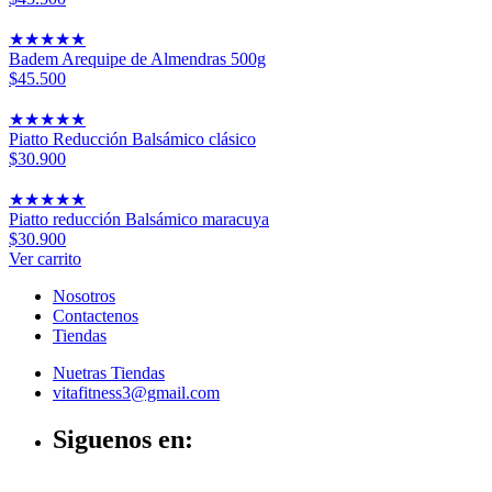
★
★
★
★
★
Badem Arequipe de Almendras 500g
$45.500
★
★
★
★
★
Piatto Reducción Balsámico clásico
$30.900
★
★
★
★
★
Piatto reducción Balsámico maracuya
$30.900
Ver carrito
Nosotros
Contactenos
Tiendas
Nuetras Tiendas
vitafitness3@gmail.com
Siguenos en: