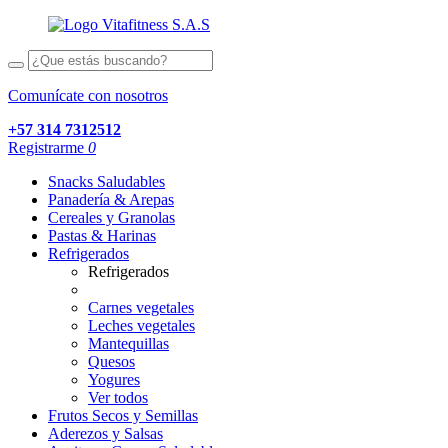
Comunícate con nosotros
+57 314 7312512
Registrarme
0
Snacks Saludables
Panadería & Arepas
Cereales y Granolas
Pastas & Harinas
Refrigerados
Refrigerados
Carnes vegetales
Leches vegetales
Mantequillas
Quesos
Yogures
Ver todos
Frutos Secos y Semillas
Aderezos y Salsas