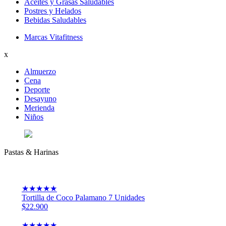
Aceites y Grasas Saludables
Postres y Helados
Bebidas Saludables
Marcas Vitafitness
x
Almuerzo
Cena
Deporte
Desayuno
Merienda
Niños
Pastas & Harinas
★
★
★
★
★
Tortilla de Coco Palamano 7 Unidades
$22.900
★
★
★
★
★