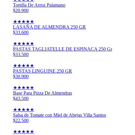
Tortilla De Arroz Palamano
$20.900
★
★
★
★
★
LASAÑA DE ALMENDRA 250 GR
$33.600
★
★
★
★
★
PASTAS TAGLIATELLE DE ESPINACA 250 Gr
$33.500
★
★
★
★
★
PASTAS LINGUINE 250 GR
$30.900
★
★
★
★
★
Base Para Pizza De Almendras
$43.500
★
★
★
★
★
Salsa de Tomate con Miel de Abejas Villa Santos
$22.500
★
★
★
★
★