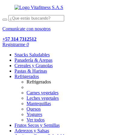
Comunícate con nosotros
+57 314 7312512
Registrarme
0
Snacks Saludables
Panadería & Arepas
Cereales y Granolas
Pastas & Harinas
Refrigerados
Refrigerados
Carnes vegetales
Leches vegetales
Mantequillas
Quesos
Yogures
Ver todos
Frutos Secos y Semillas
Aderezos y Salsas