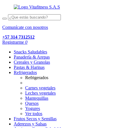
Comunícate con nosotros
+57 314 7312512
Registrarme
0
Snacks Saludables
Panadería & Arepas
Cereales y Granolas
Pastas & Harinas
Refrigerados
Refrigerados
Carnes vegetales
Leches vegetales
Mantequillas
Quesos
Yogures
Ver todos
Frutos Secos y Semillas
Aderezos y Salsas