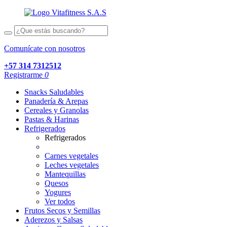
Comunícate con nosotros
+57 314 7312512
Registrarme
0
Snacks Saludables
Panadería & Arepas
Cereales y Granolas
Pastas & Harinas
Refrigerados
Refrigerados
Carnes vegetales
Leches vegetales
Mantequillas
Quesos
Yogures
Ver todos
Frutos Secos y Semillas
Aderezos y Salsas