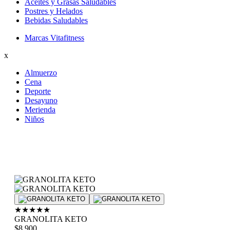
Aceites y Grasas Saludables
Postres y Helados
Bebidas Saludables
Marcas Vitafitness
x
Almuerzo
Cena
Deporte
Desayuno
Merienda
Niños
★
★
★
★
★
GRANOLITA KETO
$8.900