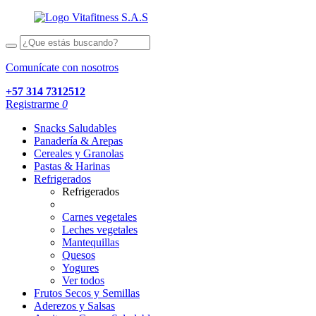
Comunícate con nosotros
+57 314 7312512
Registrarme
0
Snacks Saludables
Panadería & Arepas
Cereales y Granolas
Pastas & Harinas
Refrigerados
Refrigerados
Carnes vegetales
Leches vegetales
Mantequillas
Quesos
Yogures
Ver todos
Frutos Secos y Semillas
Aderezos y Salsas