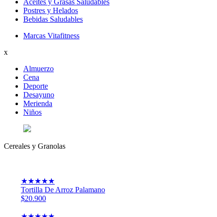
Aceites y Grasas Saludables
Postres y Helados
Bebidas Saludables
Marcas Vitafitness
x
Almuerzo
Cena
Deporte
Desayuno
Merienda
Niños
Cereales y Granolas
★
★
★
★
★
Tortilla De Arroz Palamano
$20.900
★
★
★
★
★