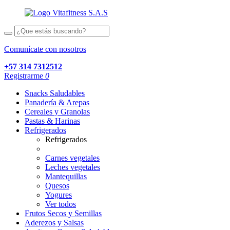
Comunícate con nosotros
+57 314 7312512
Registrarme
0
Snacks Saludables
Panadería & Arepas
Cereales y Granolas
Pastas & Harinas
Refrigerados
Refrigerados
Carnes vegetales
Leches vegetales
Mantequillas
Quesos
Yogures
Ver todos
Frutos Secos y Semillas
Aderezos y Salsas