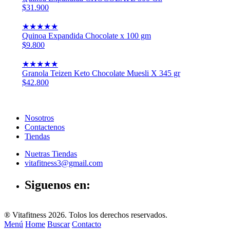
$31.900
★
★
★
★
★
Quinoa Expandida Chocolate x 100 gm
$9.800
★
★
★
★
★
Granola Teizen Keto Chocolate Muesli X 345 gr
$42.800
Nosotros
Contactenos
Tiendas
Nuetras Tiendas
vitafitness3@gmail.com
Siguenos en:
® Vitafitness 2026. Tolos los derechos reservados.
Menú
Home
Buscar
Contacto