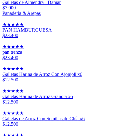
Galletas de Almendra - Damar
$7.900
Panadería & Arepas
★
★
★
★
★
PAN HAMBURGUESA
$23.400
★
★
★
★
★
pan trenza
$23.400
★
★
★
★
★
Galletas Harina de Arroz Con Ajonjolí x6
$12.500
★
★
★
★
★
Galletas Harina de Arroz Granola x6
$12.500
★
★
★
★
★
Galletas de Arroz Con Semillas de Chía x6
$12.500
★
★
★
★
★