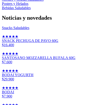
Postres y Helados
Bebidas Saludables
Noticias y novedades
Snacks Saludables
★
★
★
★
★
SNACK PECHUGA DE PAVO 60G
$16.400
★
★
★
★
★
SANTOSANO MOZZARELLA BUFALA 60G
$7.600
★
★
★
★
★
BODAI YOGURTH
$29.900
★
★
★
★
★
BODAI
$7.900
★
★
★
★
★