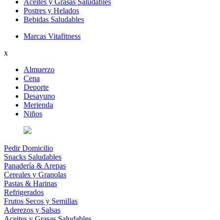
Aceites y Grasas Saludables
Postres y Helados
Bebidas Saludables
Marcas Vitafitness
x
Almuerzo
Cena
Deporte
Desayuno
Merienda
Niños
Pedir Domicilio
Snacks Saludables
Panadería & Arepas
Cereales y Granolas
Pastas & Harinas
Refrigerados
Frutos Secos y Semillas
Aderezos y Salsas
Aceites y Grasas Saludables