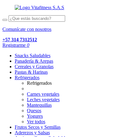
Comunícate con nosotros
+57 314 7312512
Registrarme
0
Snacks Saludables
Panadería & Arepas
Cereales y Granolas
Pastas & Harinas
Refrigerados
Refrigerados
Carnes vegetales
Leches vegetales
Mantequillas
Quesos
Yogures
Ver todos
Frutos Secos y Semillas
Aderezos y Salsas