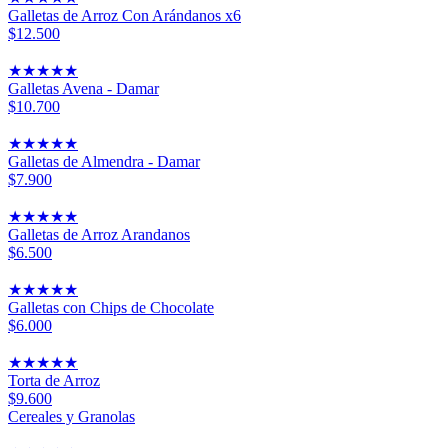
Galletas de Arroz Con Arándanos x6
$12.500
★
★
★
★
★
Galletas Avena - Damar
$10.700
★
★
★
★
★
Galletas de Almendra - Damar
$7.900
★
★
★
★
★
Galletas de Arroz Arandanos
$6.500
★
★
★
★
★
Galletas con Chips de Chocolate
$6.000
★
★
★
★
★
Torta de Arroz
$9.600
Cereales y Granolas