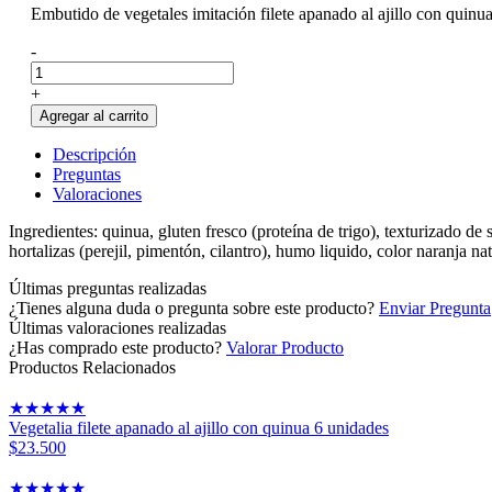
Embutido de vegetales imitación filete apanado al ajillo con quinu
-
+
Agregar al carrito
Descripción
Preguntas
Valoraciones
Ingredientes: quinua, gluten fresco (proteína de trigo), texturizado de 
hortalizas (perejil, pimentón, cilantro), humo liquido, color naranja n
Últimas preguntas realizadas
¿Tienes alguna duda o pregunta sobre este producto?
Enviar Pregunta
Últimas valoraciones realizadas
¿Has comprado este producto?
Valorar Producto
Productos Relacionados
★
★
★
★
★
Vegetalia filete apanado al ajillo con quinua 6 unidades
$23.500
★
★
★
★
★