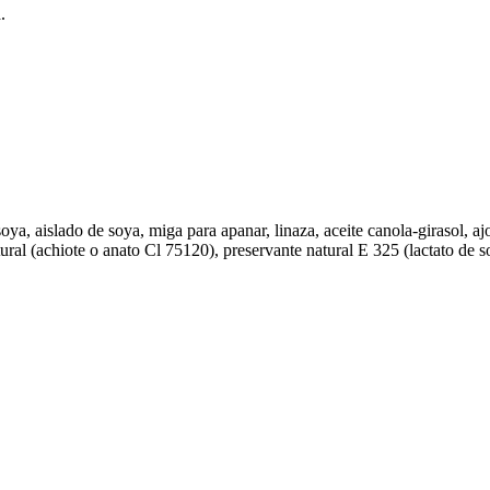
a.
soya, aislado de soya, miga para apanar, linaza, aceite canola-girasol, aj
atural (achiote o anato Cl 75120), preservante natural E 325 (lactato de