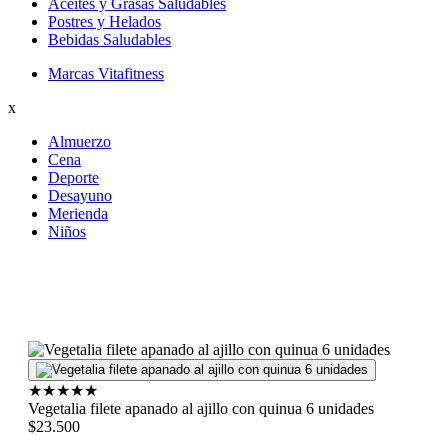
Aceites y Grasas Saludables
Postres y Helados
Bebidas Saludables
Marcas Vitafitness
x
Almuerzo
Cena
Deporte
Desayuno
Merienda
Niños
★
★
★
★
★
Vegetalia filete apanado al ajillo con quinua 6 unidades
$23.500