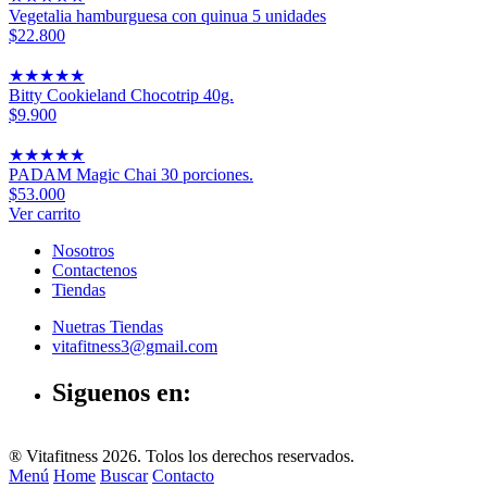
Vegetalia hamburguesa con quinua 5 unidades
$22.800
★
★
★
★
★
Bitty Cookieland Chocotrip 40g.
$9.900
★
★
★
★
★
PADAM Magic Chai 30 porciones.
$53.000
Ver carrito
Nosotros
Contactenos
Tiendas
Nuetras Tiendas
vitafitness3@gmail.com
Siguenos en:
® Vitafitness 2026. Tolos los derechos reservados.
Menú
Home
Buscar
Contacto