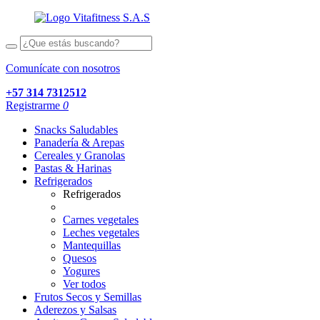
Comunícate con nosotros
+57 314 7312512
Registrarme
0
Snacks Saludables
Panadería & Arepas
Cereales y Granolas
Pastas & Harinas
Refrigerados
Refrigerados
Carnes vegetales
Leches vegetales
Mantequillas
Quesos
Yogures
Ver todos
Frutos Secos y Semillas
Aderezos y Salsas