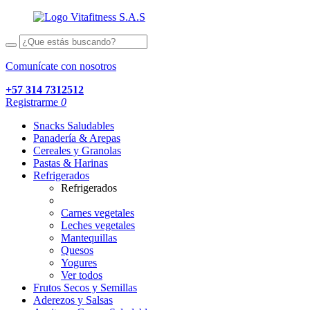
Comunícate con nosotros
+57 314 7312512
Registrarme
0
Snacks Saludables
Panadería & Arepas
Cereales y Granolas
Pastas & Harinas
Refrigerados
Refrigerados
Carnes vegetales
Leches vegetales
Mantequillas
Quesos
Yogures
Ver todos
Frutos Secos y Semillas
Aderezos y Salsas