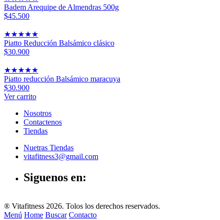
Badem Arequipe de Almendras 500g
$45.500
★
★
★
★
★
Piatto Reducción Balsámico clásico
$30.900
★
★
★
★
★
Piatto reducción Balsámico maracuya
$30.900
Ver carrito
Nosotros
Contactenos
Tiendas
Nuetras Tiendas
vitafitness3@gmail.com
Siguenos en:
® Vitafitness 2026. Tolos los derechos reservados.
Menú
Home
Buscar
Contacto