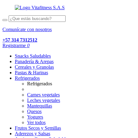
Comunícate con nosotros
+57 314 7312512
Registrarme
0
Snacks Saludables
Panadería & Arepas
Cereales y Granolas
Pastas & Harinas
Refrigerados
Refrigerados
Carnes vegetales
Leches vegetales
Mantequillas
Quesos
Yogures
Ver todos
Frutos Secos y Semillas
Aderezos y Salsas