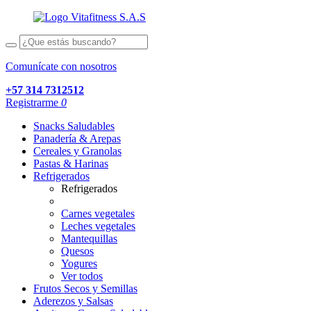
Comunícate con nosotros
+57 314 7312512
Registrarme
0
Snacks Saludables
Panadería & Arepas
Cereales y Granolas
Pastas & Harinas
Refrigerados
Refrigerados
Carnes vegetales
Leches vegetales
Mantequillas
Quesos
Yogures
Ver todos
Frutos Secos y Semillas
Aderezos y Salsas