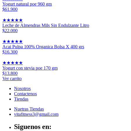
Yogurt natural poe 960 gm
$61.900
★
★
★
★
★
Leche de Almendras Mils Sin Endulzante Litro
$22.000
★
★
★
★
★
Acai Pulpa 100% Organica Bolsa X 400 grs
$16.300
★
★
★
★
★
Yogurt con stevia poe 170 gm
$13.800
Ver carrito
Nosotros
Contactenos
Tiendas
Nuetras Tiendas
vitafitness3@gmail.com
Siguenos en: