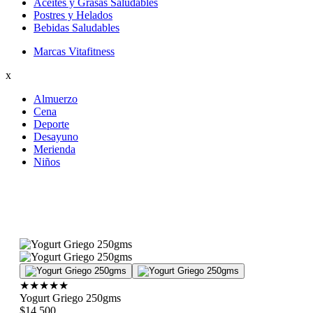
Aceites y Grasas Saludables
Postres y Helados
Bebidas Saludables
Marcas Vitafitness
x
Almuerzo
Cena
Deporte
Desayuno
Merienda
Niños
★
★
★
★
★
Yogurt Griego 250gms
$14.500