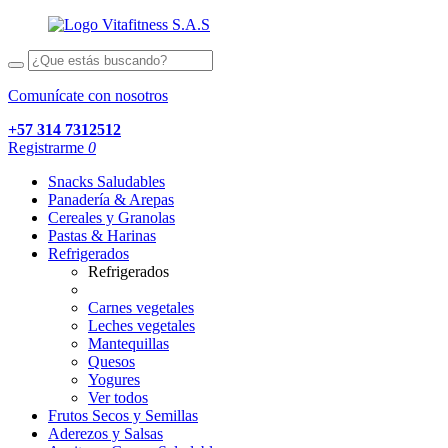
Comunícate con nosotros
+57 314 7312512
Registrarme
0
Snacks Saludables
Panadería & Arepas
Cereales y Granolas
Pastas & Harinas
Refrigerados
Refrigerados
Carnes vegetales
Leches vegetales
Mantequillas
Quesos
Yogures
Ver todos
Frutos Secos y Semillas
Aderezos y Salsas