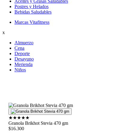
Aceites y Grasas Saludables
Postres y Helados
Bebidas Saludables
Marcas Vitafitness
x
Almuerzo
Cena
Deporte
Desayuno
Merienda
Niños
★
★
★
★
★
Granola Brikhot Stevia 470 gm
$16.300