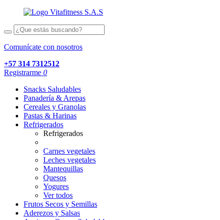
Comunícate con nosotros
+57 314 7312512
Registrarme
0
Snacks Saludables
Panadería & Arepas
Cereales y Granolas
Pastas & Harinas
Refrigerados
Refrigerados
Carnes vegetales
Leches vegetales
Mantequillas
Quesos
Yogures
Ver todos
Frutos Secos y Semillas
Aderezos y Salsas