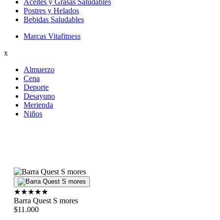
Aceites y Grasas Saludables
Postres y Helados
Bebidas Saludables
Marcas Vitafitness
x
Almuerzo
Cena
Deporte
Desayuno
Merienda
Niños
★
★
★
★
★
Barra Quest S mores
$11.000