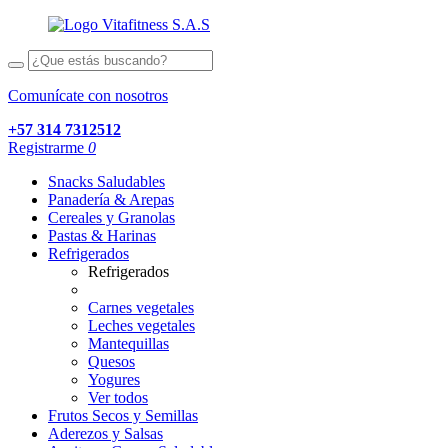
Comunícate con nosotros
+57 314 7312512
Registrarme
0
Snacks Saludables
Panadería & Arepas
Cereales y Granolas
Pastas & Harinas
Refrigerados
Refrigerados
Carnes vegetales
Leches vegetales
Mantequillas
Quesos
Yogures
Ver todos
Frutos Secos y Semillas
Aderezos y Salsas