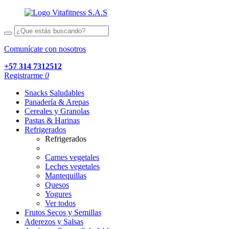
Comunícate con nosotros
+57 314 7312512
Registrarme
0
Snacks Saludables
Panadería & Arepas
Cereales y Granolas
Pastas & Harinas
Refrigerados
Refrigerados
Carnes vegetales
Leches vegetales
Mantequillas
Quesos
Yogures
Ver todos
Frutos Secos y Semillas
Aderezos y Salsas