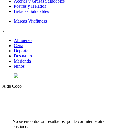
Aceites y Grasas Saludables
Postres y Helados
Bebidas Saludables
Marcas Vitafitness
x
Almuerzo
Cena
Deporte
Desayuno
Merienda
Niños
A de Coco
No se encontraron resultados, por favor intente otra
búsqueda