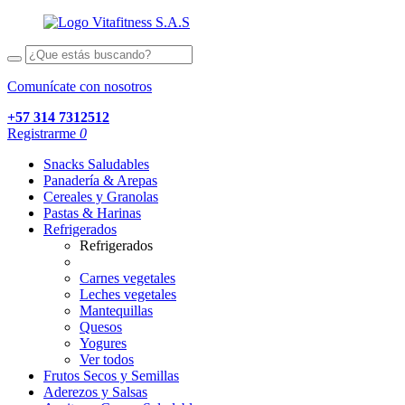
Comunícate con nosotros
+57 314 7312512
Registrarme
0
Snacks Saludables
Panadería & Arepas
Cereales y Granolas
Pastas & Harinas
Refrigerados
Refrigerados
Carnes vegetales
Leches vegetales
Mantequillas
Quesos
Yogures
Ver todos
Frutos Secos y Semillas
Aderezos y Salsas